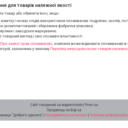
ня для товарів належної якості
и товар або обміняти його, якщо:
у вжитку і не має слідів використання споживачем: подряпин, сколів, потер
тю укомплектований і збережена фабрична упаковка;
 ярлики і заводське маркування;
є товарний вигляд і свої споживчі властивості.
«Про захист прав споживачів»
, компанія може відмовити споживачеві в 
егорій, зазначених у чинному
Переліку непродовольчих товарів належної 
Сайт створений на маркетплейсі
Prom.ua
Продавець на Bigl.ua
Крамниця "Доброго одесита" |
Поскаржитися на контент
|
Політика конфіденційн