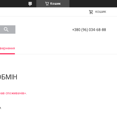
Кошик
КОШИК
+380 (96) 034-68-88
вернення
ОБМІН
рав споживачів»
.
.