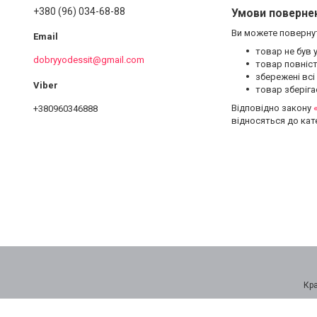
+380 (96) 034-68-88
Умови повернен
Ви можете повернут
товар не був 
dobryyodessit@gmail.com
товар повніс
збережені всі
товар зберіга
Відповідно закону
+380960346888
відносяться до кат