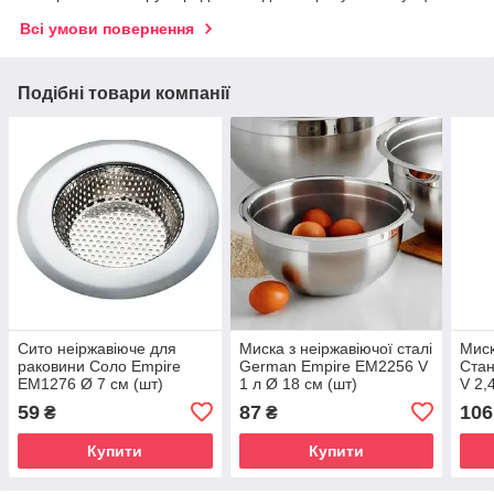
Всі умови повернення
Подібні товари компанії
Сито неіржавіюче для
Миска з неіржавіючої сталі
Миск
раковини Соло Empire
German Empire ЕМ2256 V
Стан
EM1276 Ø 7 см (шт)
1 л Ø 18 см (шт)
V 2,
59
87
106
₴
₴
Купити
Купити