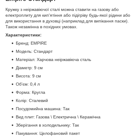
Кружку з неіржавіючої сталі можна ставити на газову або
електроплиту для кип'ятіння або підігріву будь-якої рідини або
для використання в духовці (наприклад для випікання паски).
Також незамінна в похідних умовах.
Характеристики:
Бренд: EMPIRE
Модель: Стандарт
Матеріал: Харчова неіржавіюча сталь
Діаметр: 9 см
Висота: 9 см
Об'єм: 0,4 л
Форма: Кругла
Колір: Сталевий
Посудомийна машина: Так
Вид плит: Газова \ Електрична \ Керамічна
Зберігання в холодильнику: Так
Пакування: Целофановий пакет