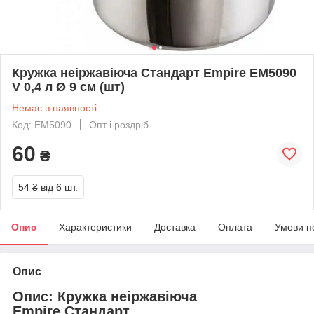
Кружка неіржавіюча Стандарт Empire EM5090
V 0,4 л Ø 9 см (шт)
Немає в наявності
Код: EM5090
Опт і роздріб
60
₴
54 ₴
від 6 шт.
Опис
Характеристики
Доставка
Оплата
Умови п
Опис
Опис: Кружка неіржавіюча
Empire Стандарт