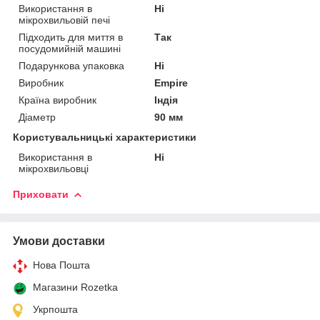
Використання в
Ні
мікрохвильовій печі
Підходить для миття в
Так
посудомийній машині
Подарункова упаковка
Ні
Виробник
Empire
Країна виробник
Індія
Діаметр
90 мм
Користувальницькі характеристики
Використання в
Ні
мікрохвильовці
Приховати
Умови доставки
Нова Пошта
Магазини Rozetka
Укрпошта