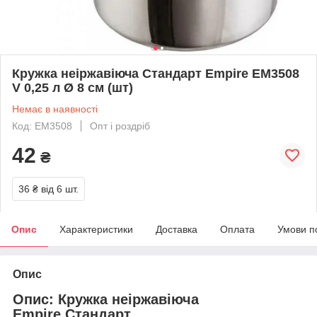
Кружка неіржавіюча Стандарт Empire EM3508
V 0,25 л Ø 8 см (шт)
Немає в наявності
Код: EM3508
Опт і роздріб
42
₴
36 ₴
від 6 шт.
Опис
Характеристики
Доставка
Оплата
Умови п
Опис
Опис: Кружка неіржавіюча
Empire Стандарт