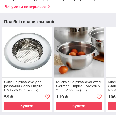
Всі умови повернення
Подібні товари компанії
Сито неіржавіюче для
Миска з неіржавіючої сталі
Миск
раковини Соло Empire
German Empire ЕМ2580 V
Стан
EM1276 Ø 7 см (шт)
2.5 л Ø 22 см (шт)
V 2,
59
119
106
₴
₴
Купити
Купити