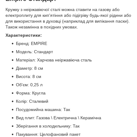
Кружку з неіржавіючої сталі можна ставити на газову або
електроплиту для кип'ятіння або підігріву будь-якої рідини або
для використання в духовці (наприклад для випікання паски).
Також незамінна в похідних умовах.
Характеристики:
Бренд: EMPIRE
Модель: Стандарт
Матеріал: Харчова неіржавіюча сталь
Діаметр: 8 см
Висота: 8 см
Об'єм: 0,25 л
Форма: Кругла
Колір: Сталевий
Посудомийна машина: Так
Вид плит: Газова \ Електрична \ Керамічна
Зберігання в холодильнику: Так
Пакування: Целофановий пакет