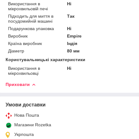
Використання в
Ні
мікрохвильовій печі
Підходить для миття в
Так
посудомийній машині
Подарункова упаковка
Ні
Виробник
Empire
Країна виробник
Індія
Діаметр
80 мм
Користувальницькі характеристики
Використання в
Ні
мікрохвильовці
Приховати
Умови доставки
Нова Пошта
Магазини Rozetka
Укрпошта