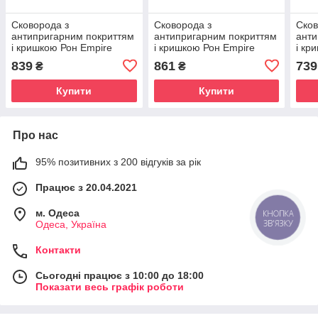
Сковорода з
Сковорода з
Сков
антипригарним покриттям
антипригарним покриттям
анти
і кришкою Рон Empire
і кришкою Рон Empire
і кр
EM7548 Ø 20 см (шт)
EM7547 Ø 26 см (шт)
EM75
839
861
739
₴
₴
Купити
Купити
Про нас
95% позитивних з 200 відгуків за рік
Працює з 20.04.2021
м. Одеса
КНОПКА
ЗВ'ЯЗКУ
Одеса, Україна
Контакти
Сьогодні працює з 10:00 до 18:00
Показати весь графік роботи