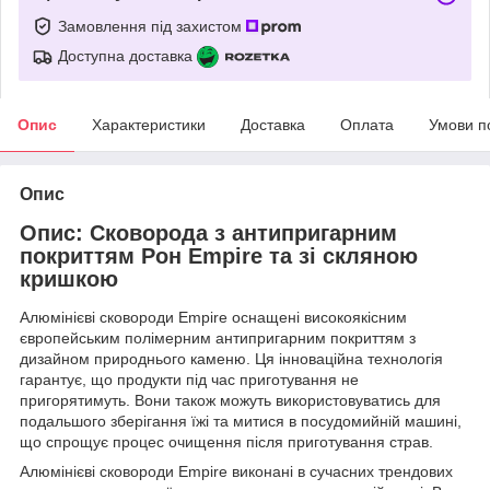
Замовлення під захистом
Доступна доставка
Опис
Характеристики
Доставка
Оплата
Умови п
Опис
Опис: Сковорода з антипригарним
покриттям Рон Empire та зі скляною
кришкою
Алюмінієві сковороди Empire оснащені високоякісним
європейським полімерним антипригарним покриттям з
дизайном природнього каменю. Ця інноваційна технологія
гарантує, що продукти під час приготування не
пригорятимуть. Вони також можуть використовуватись для
подальшого зберігання їжі та митися в посудомийній машині,
що спрощує процес очищення після приготування страв.
Алюмінієві сковороди Empire виконані в сучасних трендових