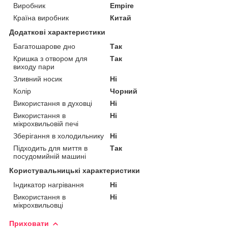
Виробник
Empire
Країна виробник
Китай
Додаткові характеристики
Багатошарове дно
Так
Кришка з отвором для
Так
виходу пари
Зливний носик
Ні
Колір
Чорний
Використання в духовці
Ні
Використання в
Ні
мікрохвильовій печі
Зберігання в холодильнику
Ні
Підходить для миття в
Так
посудомийній машині
Користувальницькі характеристики
Індикатор нагрівання
Ні
Використання в
Ні
мікрохвильовці
Приховати