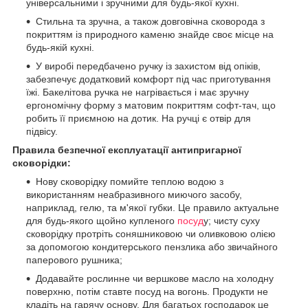
універсальними і зручними для будь-якої кухні.
Стильна та зручна, а також довговічна сковорода з
покриттям із природного каменю знайде своє місце на
будь-якій кухні.
У виробі передбачено ручку із захистом від опіків,
забезпечує додатковий комфорт під час приготування
їжі. Бакелітова ручка не нагрівається і має зручну
ергономічну форму з матовим покриттям софт-тач, що
робить її приємною на дотик. На ручці є отвір для
підвісу.
Правила безпечної експлуатації антипригарної
сковорідки:
Нову сковорідку помийте теплою водою з
використанням неабразивного миючого засобу,
наприклад, гелю, та м'якої губки. Це правило актуальне
для будь-якого щойно купленого
посуд
у; чисту суху
сковорідку протріть соняшниковою чи оливковою олією
за допомогою кондитерського пензлика або звичайного
паперового рушника;
Додавайте рослинне чи вершкове масло на холодну
поверхню, потім ставте посуд на вогонь. Продукти не
кладіть на гарячу основу. Для багатьох господарок це