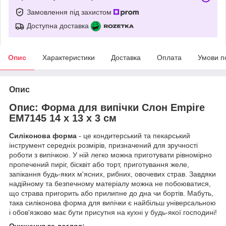
Замовлення під захистом
Доступна доставка
Опис
Характеристики
Доставка
Оплата
Умови п
Опис
Опис: Форма для випічки Слон Empire
ЕМ7145 14 х 13 х 3 см
Силіконова форма
- це кондитерський та пекарський
інструмент середніх розмірів, призначений для зручності
роботи з випічкою. У ній легко можна приготувати рівномірно
пропечений пиріг, бісквіт або торт, приготування желе,
запікання будь-яких м'ясних, рибних, овочевих страв. Завдяки
надійному та безпечному матеріалу можна не побоюватися,
що страва пригорить або прилипне до дна чи бортів. Мабуть,
така силіконова форма для випічки є найбільш універсальною
і обов'язково має бути присутня на кухні у будь-якої господині!