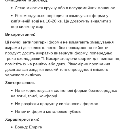
Очищення та догляд:
Легко миються вручну або в посудомийних машинах.
Рекомендується періодично замочувати форми у
кип'яченій воді на 10-20 хв. Це дозволить видалити з
пор силікону жир.
Використання:
Ці гнучкі, антипригарні форми не вимагають змащування
жирами і дозволяють легко, без пошкодження вийняти
продукт: досить акуратно вивернути форму, попередньо
трохи охолодивши її. Використовуючи форми для випікання,
помістіть їх на решітку або деко. Рівномірне пропікання
досягається завдяки високій теплопровідності якісного
харчового силікону.
Застереження:
Не використовувати силіконові форми безпосередньо
на вогні, грилі, конфорці.
Не розрізати продукт у силіконових формах.
Не мити форми металевою губкою.
Характеристики:
Бренд: Empire