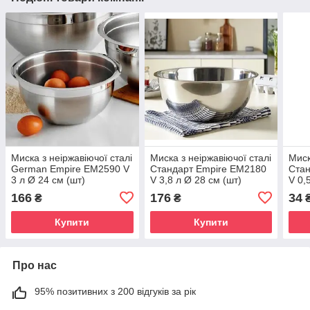
Миска з неіржавіючої сталі
Миска з неіржавіючої сталі
Миск
German Empire ЕМ2590 V
Стандарт Empire ЕМ2180
Стан
3 л Ø 24 см (шт)
V 3,8 л Ø 28 см (шт)
V 0,
166
176
34
₴
₴
Купити
Купити
Про нас
95% позитивних з 200 відгуків за рік