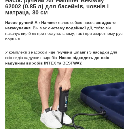
Насос ручний Air Hammer Bestway
62002 (0.85 л) для басейнів, човнів і
матраца, 30 см
Насос ручний
Air Hammer
являє собою насос
швидкого
накачування
. Він має
систему подвійної дії
, тобто він
накачує виріб як при поступальному, так і при зворотному русі
поршня.
У комплекті з насосом йде
гнучкий шланг і 3 насадки
для
всіх видів надувних виробів.
Насос підходить до всіх
надувним виробів INTEX та BESTWAY.