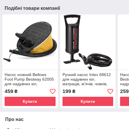
Подібні товари компанії
Насос ножний Bellows
Ручний насос Intex 68612
Насо
Foot Pump Bestway 62005
для надувних кіл,
Best
для надувних кіл,
матраців, м'ячів, човнів,
наду
матраців, м'ячів, човнів,
басейнів - 29 см
м'яч
459
199
259
₴
₴
басейнів - 33 см
36 с
Купити
Купити
Про нас