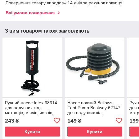
Повернення товару впродовж 14 днів за рахунок покупця
Всі умови повернення
З цим товаром також замовляють
Ручний насос Intex 68614
Насос ножний Bellows
Ручн
для надувних кіл,
Foot Pump Bestway 62147
для 
матраців, м'ячів, човнів,
для надувних кіл,
матр
басейнів - 36 см
матраців, м'ячів, човнів,
басе
243
149
199
₴
₴
басейнів - 28 см
Купити
Купити