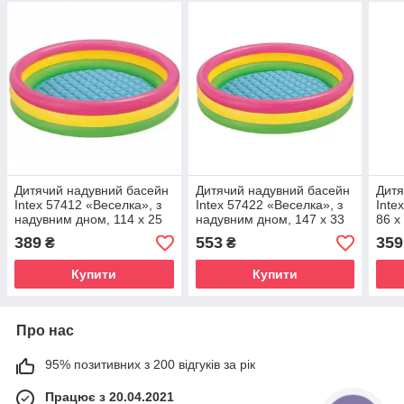
Дитячий надувний басейн
Дитячий надувний басейн
Дитя
Intex 57412 «Веселка», з
Intex 57422 «Веселка», з
Inte
надувним дном, 114 х 25
надувним дном, 147 х 33
86 х
см
см
шт, 
389
553
359
₴
₴
Купити
Купити
Про нас
95% позитивних з 200 відгуків за рік
Працює з 20.04.2021