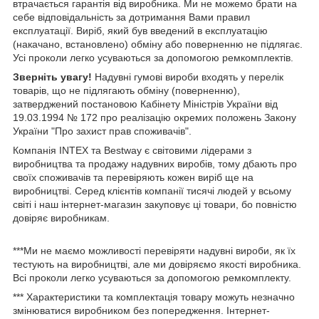
втрачається гарантія від виробника. Ми не можемо брати на
себе відповідальність за дотримання Вами правил
експлуатації. Виріб, який був введений в експлуатацію
(накачано, встановлено) обміну або поверненню не підлягає.
Усі проколи легко усуваються за допомогою ремкомплектів.
Зверніть увагу!
Надувні гумові вироби входять у перелік
товарів, що не підлягають обміну (поверненню),
затверджений постановою Кабінету Міністрів України від
19.03.1994 № 172 про реалізацію окремих положень Закону
України "Про захист прав споживачів".
Компанія INTEX та Bestway є світовими лідерами з
виробництва та продажу надувних виробів, тому дбають про
своїх споживачів та перевіряють кожен виріб ще на
виробництві. Серед клієнтів компанії тисячі людей у ​​всьому
світі і наш інтернет-магазин закуповує ці товари, бо повністю
довіряє виробникам.
***Ми не маємо можливості перевіряти надувні вироби, як їх
тестують на виробництві, але ми довіряємо якості виробника.
Всі проколи легко усуваються за допомогою ремкомплекту.
*** Характеристики та комплектація товару можуть незначно
змінюватися виробником без попередження. Інтернет-