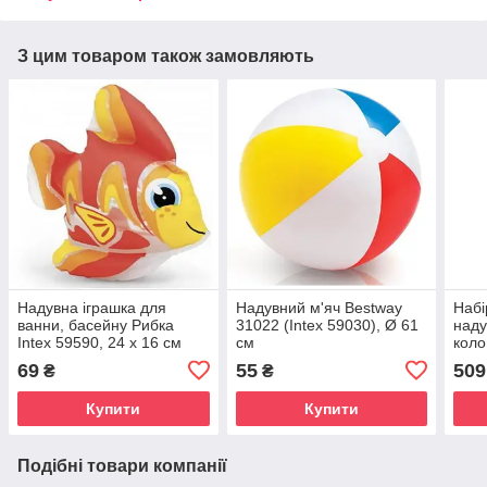
З цим товаром також замовляють
Надувна іграшка для
Надувний м'яч Bestway
Набі
ванни, басейну Рибка
31022 (Intex 59030), Ø 61
наду
Intex 59590, 24 х 16 см
см
коло
5946
69
55
509
₴
₴
куль
Купити
Купити
Подібні товари компанії