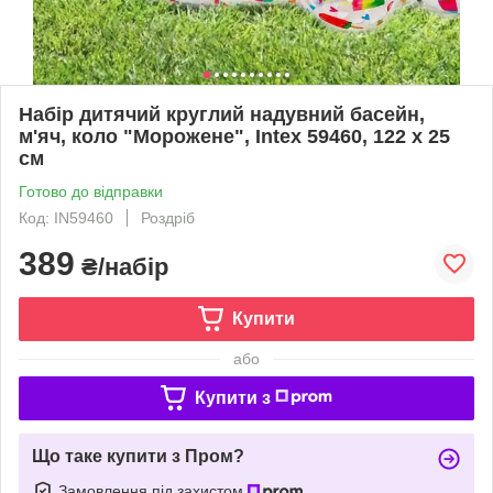
Набір дитячий круглий надувний басейн,
м'яч, коло "Морожене", Intex 59460, 122 х 25
см
Готово до відправки
Код: IN59460
Роздріб
389
₴/набір
Купити
або
Купити з
Що таке купити з Пром?
Замовлення під захистом