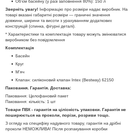
Об'єм басейну (у разі заповнення 80%): 150 л
Зверніть увагу!
Інформацію про розміри надає виробник. На
товарі вказані габаритні розміри — граничні значення
довжини, ширини та висоти з урахуванням додаткових
конструкцій (спинка, фігурні деталі).
* Характеристики та комплектація товару можуть змінюватися
виробником без повідомлення
Комплектація
Басейн
Круг
М'яч
Клапан: силіконовий клапан Intex (Bestway) 62150
Паковання. Гарантія. Доставка:
Паковання: Целофановий пакет
Паковання: кількість: 1 шт
Товари ПВХ - гарантія на цілісність упаковки. Гарантія не
поширюється на проколи, порізи, розриви тощо.
З огляду на специфіку надувного товару, гарантія на дрібні
проколи НЕМОЖЛИВА! Після розпакування коробки