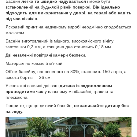
Басейн
легко та швидко надувається
і може бути
встановлений на будь-якій рівній поверхні.
Він ідеально
підходить для використання у дворі, на терасі або навіть
під час пікніків.
Яскравий принт на надувному виробі неодмінно сподобається
малюкам.
Басейн виготовлений із міцного, високоякісного вінілу
завтовшки 0,2 мм, а товщина дна становить 0,18 мм.
Дві незалежні повітряні камери безпеки.
Матеріал не ковзає й м'який.
Об'єм басейну, наповненого на 80%, становить 150 літрів, а
висота бортів — 26 см.
У спекотні сонячні дні ваш
дитина із задоволенням
проводитиме час
у власному мінібасейні, граючи та
плескаючи.
Попри те, що це дитячий басейн,
не залишайте дитину без
нагляду.