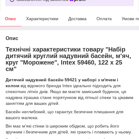
Опис
Характеристики
Доставка
Оплата
Умови п
Опис
Технічні характеристики товару "Набір
дитячий круглий надувний басейн, м'яч,
круг "Морожене", Intex 59460, 122 х 25
см"
Дитячий надувний басейн 59421 у наборі з м'ячем і
колом
від відомого бренда Intex ідеально підходить для
спекотних літніх днів. Якщо ви маєте заміський будинок, ця
надувна іграшка стане порятунком від літньої спеки та цікавим
заняттям для ваших дітей.
Басейн неглибокий, що гарантує безпечне плишання для
вашого малюка.
Він має м'які стінки із широким обідком, що робить його
зручним і безпечним для дітей, які грають і плавають у ньому.