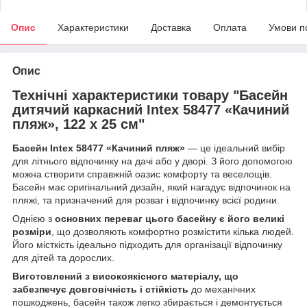
Опис
Характеристики
Доставка
Оплата
Умови п
Опис
Технічні характеристики товару "Басейн
дитячий каркасний Intex 58477 «Качиний
пляж», 122 х 25 см"
Басейн Intex 58477 «Качиний пляж»
— це ідеальний вибір
для літнього відпочинку на дачі або у дворі. З його допомогою
можна створити справжній оазис комфорту та веселощів.
Басейн має оригінальний дизайн, який нагадує відпочинок на
пляжі, та призначений для розваг і відпочинку всієї родини.
Однією з
основних переваг цього басейну є його великі
розміри
, що дозволяють комфортно розмістити кілька людей.
Його місткість ідеально підходить для організації відпочинку
для дітей та дорослих.
Виготовлений з високоякісного матеріалу, що
забезпечує довговічність і стійкість
до механічних
пошкоджень, басейн також легко збирається і демонтується