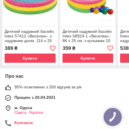
Дитячий надувний басейн
Дитячий надувний басейн
Дитя
Intex 57412 «Веселка», з
Intex 58924-1 «Веселка»,
Inte
надувним дном, 114 х 25
86 х 25 см, з кульками 10
наду
см
шт, надувне дно
см, 
389
359
538
₴
₴
Купити
Купити
Про нас
95% позитивних з 200 відгуків за рік
Працює з 20.04.2021
м. Одеса
Одеса, Україна
Контакти