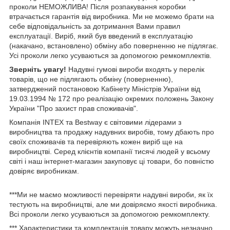
проколи НЕМОЖЛИВА! Після розпакування коробки
втрачається гарантія від виробника. Ми не можемо брати на
себе відповідальність за дотримання Вами правил
експлуатації. Виріб, який був введений в експлуатацію
(накачано, встановлено) обміну або поверненню не підлягає.
Усі проколи легко усуваються за допомогою ремкомплектів.
Зверніть увагу!
Надувні гумові вироби входять у перелік
товарів, що не підлягають обміну (поверненню),
затверджений постановою Кабінету Міністрів України від
19.03.1994 № 172 про реалізацію окремих положень Закону
України "Про захист прав споживачів".
Компанія INTEX та Bestway є світовими лідерами з
виробництва та продажу надувних виробів, тому дбають про
своїх споживачів та перевіряють кожен виріб ще на
виробництві. Серед клієнтів компанії тисячі людей у ​​всьому
світі і наш інтернет-магазин закуповує ці товари, бо повністю
довіряє виробникам.
***Ми не маємо можливості перевіряти надувні вироби, як їх
тестують на виробництві, але ми довіряємо якості виробника.
Всі проколи легко усуваються за допомогою ремкомплекту.
*** Характеристики та комплектація товару можуть незначно