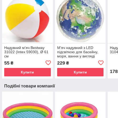
Надувний м'яч Bestway
М'яч надувний з LED
Наду
31022 (Intex 59030), Ø 61
підсвіткою для басейну,
3104
см
моря, ванни у вигляді
Земної кулі Bestway
55
229
₴
₴
31045, Ø 61 см
178
Купити
Купити
Подібні товари компанії