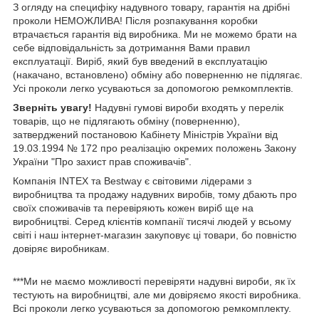
З огляду на специфіку надувного товару, гарантія на дрібні
проколи НЕМОЖЛИВА! Після розпакування коробки
втрачається гарантія від виробника. Ми не можемо брати на
себе відповідальність за дотримання Вами правил
експлуатації. Виріб, який був введений в експлуатацію
(накачано, встановлено) обміну або поверненню не підлягає.
Усі проколи легко усуваються за допомогою ремкомплектів.
Зверніть увагу!
Надувні гумові вироби входять у перелік
товарів, що не підлягають обміну (поверненню),
затверджений постановою Кабінету Міністрів України від
19.03.1994 № 172 про реалізацію окремих положень Закону
України "Про захист прав споживачів".
Компанія INTEX та Bestway є світовими лідерами з
виробництва та продажу надувних виробів, тому дбають про
своїх споживачів та перевіряють кожен виріб ще на
виробництві. Серед клієнтів компанії тисячі людей у ​​всьому
світі і наш інтернет-магазин закуповує ці товари, бо повністю
довіряє виробникам.
***Ми не маємо можливості перевіряти надувні вироби, як їх
тестують на виробництві, але ми довіряємо якості виробника.
Всі проколи легко усуваються за допомогою ремкомплекту.