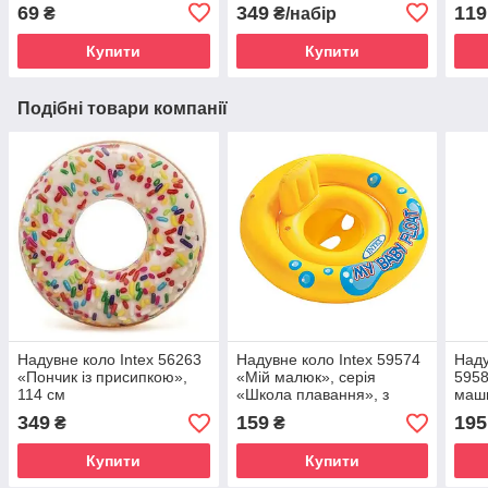
Intex 59590, 24 х 16 см, 4
69
349
119
₴
₴/набір
шт
Купити
Купити
Подібні товари компанії
Надувне коло Intex 56263
Надувне коло Intex 59574
Наду
«Пончик із присипкою»,
«Мій малюк», серія
595
114 см
«Школа плавання», з
маши
трусиками, 67 см
х 58
349
159
195
₴
₴
Купити
Купити