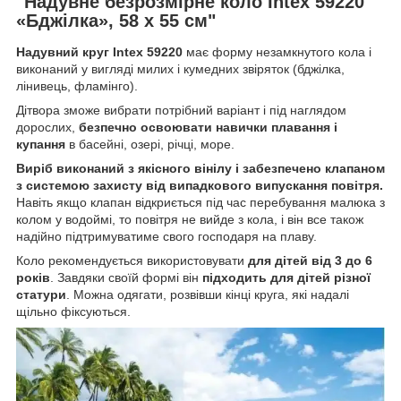
"Надувне безрозмірне коло Intex 59220
«Бджілка», 58 х 55 см"
Надувний круг Intex 59220
має форму незамкнутого кола і
виконаний у вигляді милих і кумедних звіряток (бджілка,
лінивець, фламінго).
Дітвора зможе вибрати потрібний варіант і під наглядом
дорослих,
безпечно освоювати навички плавання і
купання
в басейні, озері, річці, море.
Виріб виконаний з якісного вінілу і забезпечено клапаном
з системою захисту від випадкового випускання повітря.
Навіть якщо клапан відкриється під час перебування малюка з
колом у водоймі, то повітря не вийде з кола, і він все також
надійно підтримуватиме свого господаря на плаву.
Коло рекомендується використовувати
для дітей від 3 до 6
років
. Завдяки своїй формі він
підходить для дітей різної
статури
. Можна одягати, розвівши кінці круга, які надалі
щільно фіксуються.