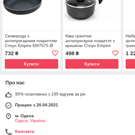
Сковорода з
Ківш гранітне
Набi
антипригарним покриттям
антипригарне покриття з
анти
Стоун Empire EM7575 Ø
кришкою Стоун Empire
гран
30 см (шт)
EM5503 V 1 л Ø 14 см ( шт
EM55
732
498
1 2
₴
₴
)
14 \ 
Купити
Купити
Про нас
95% позитивних з 199 відгуків за рік
Працює з 20.04.2021
м. Одеса
Одеса, Україна
Контакти