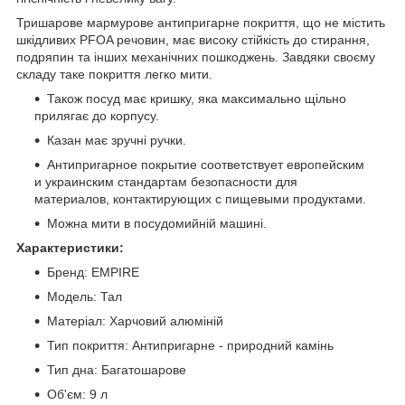
Тришарове мармурове антипригарне покриття, що не містить
шкідливих PFOA речовин, має високу стійкість до стирання,
подряпин та інших механічних пошкоджень. Завдяки своєму
складу таке покриття легко мити.
Також посуд має кришку, яка максимально щільно
прилягає до корпусу.
Казан має зручні ручки.
Антипригарное покрытие соответствует европейским
и украинским стандартам безопасности для
материалов, контактирующих с пищевыми продуктами.
Можна мити в посудомийній машині.
Характеристики:
Бренд: EMPIRE
Модель: Тал
Матеріал: Харчовий алюміній
Тип покриття: Антипригарне - природний камінь
Тип дна: Багатошарове
Об'єм: 9 л