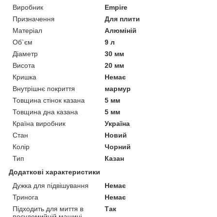
Виробник
Empire
Призначення
Для плити
Матеріал
Алюміній
Об`єм
9 л
Діаметр
30 мм
Висота
20 мм
Кришка
Немає
Внутрішнє покриття
мармур
Товщина стінок казана
5 мм
Товщина дна казана
5 мм
Країна виробник
Україна
Стан
Новий
Колір
Чорний
Тип
Казан
Додаткові характеристики
Дужка для підвішування
Немає
Тринога
Немає
Підходить для миття в
Так
посудомийній машині