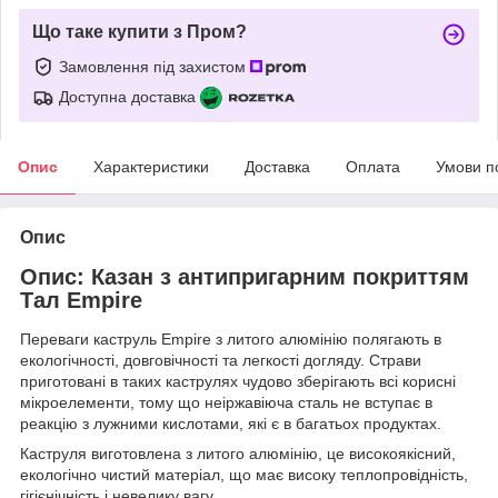
Що таке купити з Пром?
Замовлення під захистом
Доступна доставка
Опис
Характеристики
Доставка
Оплата
Умови п
Опис
Опис: Казан з антипригарним покриттям
Тал Empire
Переваги каструль Empire з литого алюмінію полягають в
екологічності, довговічності та легкості догляду. Страви
приготовані в таких каструлях чудово зберігають всі корисні
мікроелементи, тому що неіржавіюча сталь не вступає в
реакцію з лужними кислотами, які є в багатьох продуктах.
Каструля виготовлена з литого алюмінію, це високоякісний,
екологічно чистий матеріал, що має високу теплопровідність,
гігієнічність і невелику вагу.