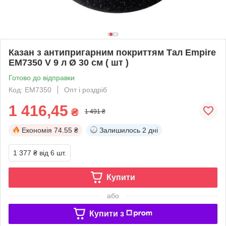
Казан з антипригарним покриттям Тал Empire
EM7350 V 9 л Ø 30 см ( шт )
Готово до відправки
Код: EM7350
Опт і роздріб
1 416,45
₴
1 491 ₴
Економія
74.55 ₴
Залишилось
2 дні
1 377 ₴
від 6 шт.
Купити
або
Купити з