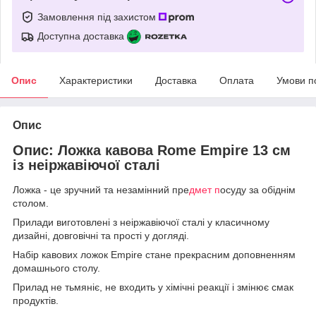
Замовлення під захистом
Доступна доставка
Опис
Характеристики
Доставка
Оплата
Умови п
Опис
Опис: Ложка кавова Rome Empire 13 см
із неіржавіючої сталі
Ложка - це зручний та незамінний пре
дмет п
осуду за обіднім
столом.
Прилади виготовлені з неіржавіючої сталі у класичному
дизайні, довговічні та прості у догляді.
Набір кавових ложок Empire стане прекрасним доповненням
домашнього столу.
Прилад не тьмяніє, не входить у хімічні реакції і змінює смак
продуктів.