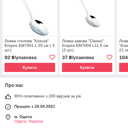
Ложка столова "Класик"
Ложка кавова "Classic"
Ложк
Empire EM7001 L 20 см ( 3
Empire EM7004 L11,5 см
"Кла
шт.)
(3 шт.)
21 с
92
37
104
₴/упаковка
₴/упаковка
Купити
Купити
Про нас
95% позитивних з 200 відгуків за рік
Працює з 20.04.2021
м. Одеса
Одеса, Україна