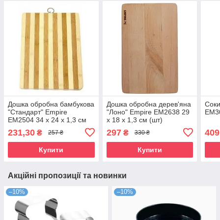
Дошка обробна бамбукова
Дошка обробна дерев'яна
Соки
"Стандарт" Empire
"Лоно" Empire EM2638 29
EM30
EM2504 34 х 24 х 1,3 см
х 18 х 1,3 см (шт)
(шт)
231,30
297
409
₴
₴
257 ₴
330 ₴
Купити
Купити
Акційні пропозиції та новинки
–10%
–10%