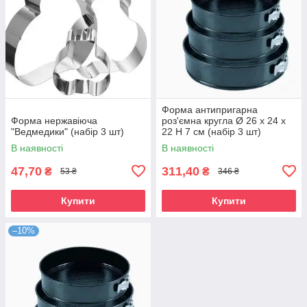
Форма антипригарна
Форма нержавіюча
роз'ємна кругла Ø 26 х 24 х
"Ведмедики" (набір 3 шт)
22 Н 7 см (набір 3 шт)
В наявності
В наявності
47,70
311,40
₴
₴
53 ₴
346 ₴
Купити
Купити
–10%