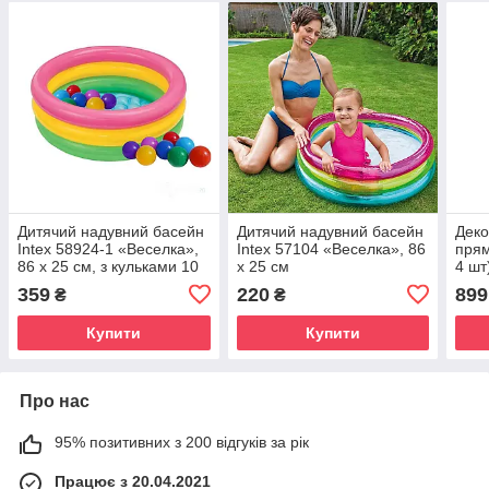
Дитячий надувний басейн
Дитячий надувний басейн
Деко
Intex 58924-1 «Веселка»,
Intex 57104 «Веселка», 86
прям
86 х 25 см, з кульками 10
х 25 см
4 шт
шт, надувне дно
359
220
899
₴
₴
Купити
Купити
Про нас
95% позитивних з 200 відгуків за рік
Працює з 20.04.2021