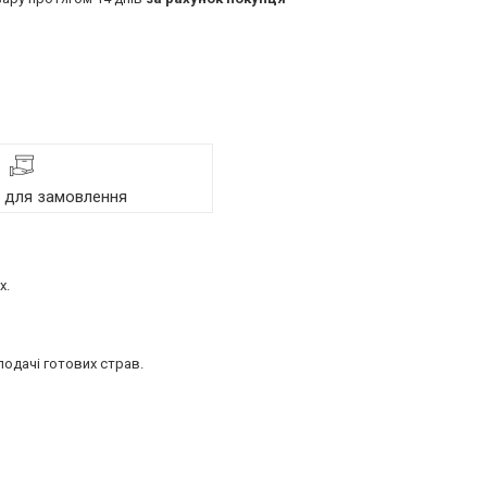
я для замовлення
х.
подачі готових страв.