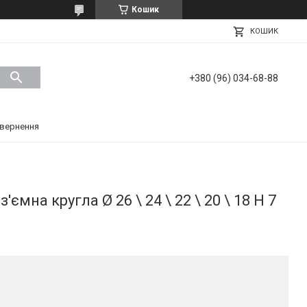
Кошик
КОШИК
+380 (96) 034-68-88
вернення
мна кругла Ø 26 \ 24 \ 22 \ 20 \ 18 Н 7