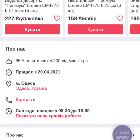
Виделка десертна
Ніж столовий "Преміум"
Вид
"Преміум" Empire EM4773
Empire EM4775 L 21 см (3
Empi
L 17.5 см (6 шт.)
шт)
(шт)
227
158
190
₴/упаковка
₴/набір
Купити
Купити
Про нас
95% позитивних з 200 відгуків за рік
Працює з 20.04.2021
м. Одеса
Одеса, Україна
Контакти
Сьогодні працює з 08:30 до 18:00
Показати весь графік роботи
КНОПКА
Про нас
ЗВ'ЯЗКУ