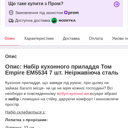
Що таке купити з Пром?
Замовлення під захистом
Доступна доставка
Опис
Характеристики
Доставка
Оплата
Умови п
Опис
Опис: Набір кухонного приладдя Том
Empire EM5534 7 шт. Неіржавіюча сталь
Кухонне приладдя, що завжди під рукою, при цьому не
займає багато місця- чи це не мрія кожної господині? Всі
необхідні в повсякденному п
обуті кухонні акс
есуари зібрані
в
набір
і поміщені на стійку, даруючи комфорт і економлячи
простір.
Набір складається з:
Лопатка з прорізами:
Довжина: 33 см