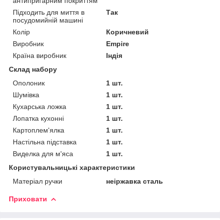
антипригарним покриттям
Підходить для миття в
Так
посудомийній машині
Колір
Коричневий
Виробник
Empire
Країна виробник
Індія
Склад набору
Ополоник
1 шт.
Шумівка
1 шт.
Кухарська ложка
1 шт.
Лопатка кухонні
1 шт.
Картоплем'ялка
1 шт.
Настільна підставка
1 шт.
Виделка для м'яса
1 шт.
Користувальницькі характеристики
Матеріал ручки
неіржавка сталь
Приховати