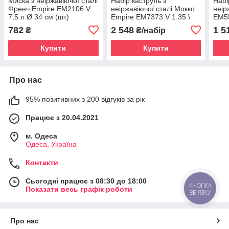
Миска з неіржавіючої сталі
Набір каструль з
Набі
Френч Empire EM2106 V
неіржавіючої сталі Мокко
неір
7,5 л Ø 34 см (шт)
Empire EM7373 V 1.35 \
EM55
1.85 \ 2.65 \ 3.75 \ 4.85 \
16 \ 
782
2 548
1 5
₴
₴/набір
7.15 л ( шт )
Купити
Купити
Про нас
95% позитивних з 200 відгуків за рік
Працює з 20.04.2021
м. Одеса
Одеса, Україна
Контакти
Сьогодні працює з 08:30 до 18:00
КНОПКА
Показати весь графік роботи
ЗВ'ЯЗКУ
Про нас