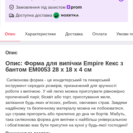
Замовлення під захистом
Доступна доставка
Опис
Характеристики
Доставка
Оплата
Умови п
Опис
Опис: Форма для випічки Empire Кекс з
бантом EM0053 28 х 18 х 4 см
Силіконова форма - це кондитерський та пекарський
інструмент середніх розмірів, призначений для зручності
роботи з випічкою. У ній легко можна приготувати рівномірно
пропечений пиріг, бісквіт або торт, приготування желе,
запікання будь-яких м'ясних, рибних, овочевих страв. Завдяки
надійному та безпечному матеріалу можна не побоюватися,
що страва пригорить або прилипне до дна чи бортів. Мабуть,
така силіконова форма для випічки є найбільш універсальною
і обов'язково має бути присутня на кухні у будь-якої господині!