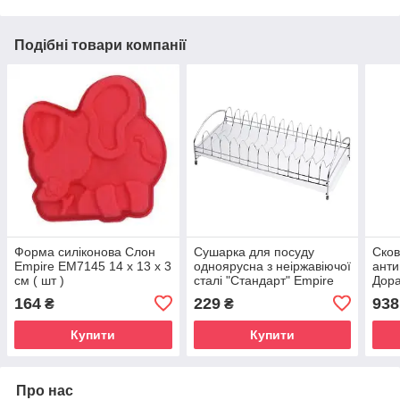
Подібні товари компанії
Форма силіконова Слон
Сушарка для посуду
Сков
Empire ЕМ7145 14 х 13 х 3
одноярусна з неіржавіючої
анти
см ( шт )
сталі "Стандарт" Empire
Дора
EM9684 39 х 18 х 12 см
28 с
164
229
938
₴
₴
(шт)
Купити
Купити
Про нас