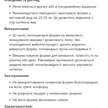
Очищення та догляд:
Легко миються вручну або в посудомийних машинах.
Рекомендується періодично замочувати форми у
кип'яченій воді на 10-20 хв. Це дозволить видалити з
пор силікону жир.
Використання:
Ці гнучкі, антипригарні форми не вимагають
змащування жирами і дозволяють легко, без
пошкодження вийняти продукт: досить акуратно
вивернути форму, попередньо трохи охолодивши її.
Використовуючи форми для випікання, помістіть їх на
решітку або деко. Рівномірне пропікання досягається
завдяки високій теплопровідності якісного харчового
силікону.
Застереження:
Не використовувати силіконові форми безпосередньо
на вогні, грилі, конфорці.
Не розрізати продукт у силіконових формах.
Не мити форми металевою губкою.
Характеристики: