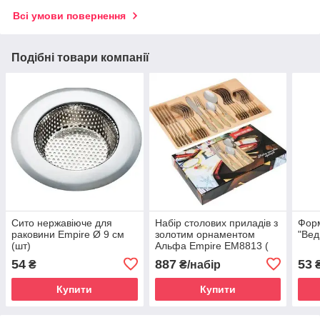
Всі умови повернення
Подібні товари компанії
Сито нержавіюче для
Набір столових приладів з
Фор
раковини Empire Ø 9 см
золотим орнаментом
"Вед
(шт)
Альфа Empire EM8813 (
24 шт )
54
887
53
₴
₴/набір
Купити
Купити