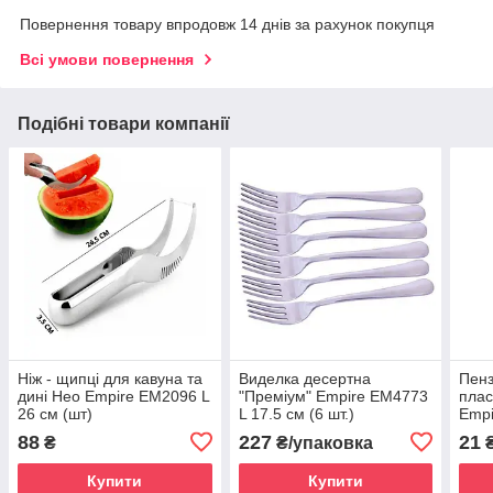
Повернення товару впродовж 14 днів за рахунок покупця
Всі умови повернення
Подібні товари компанії
Ніж - щипці для кавуна та
Виделка десертна
Пенз
дині Нео Empire EM2096 L
"Преміум" Empire EM4773
плас
26 см (шт)
L 17.5 см (6 шт.)
Empi
(шт)
88
227
21
₴
₴/упаковка
Купити
Купити