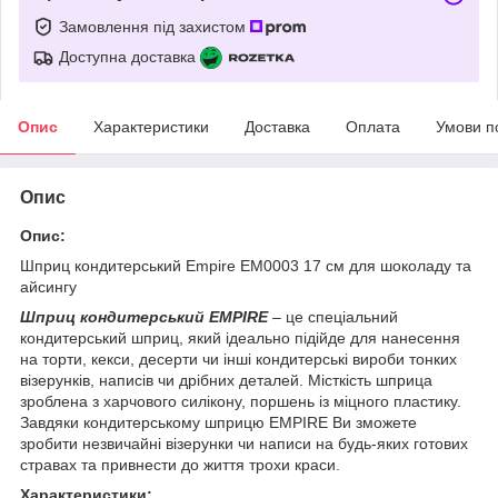
Замовлення під захистом
Доступна доставка
Опис
Характеристики
Доставка
Оплата
Умови п
Опис
Опис:
Шприц кондитерський Empire EM0003 17 см для шоколаду та
айсингу
Шприц кондитерський EMPIRE
– це спеціальний
кондитерський шприц, який ідеально підійде для нанесення
на торти, кекси, десерти чи інші кондитерські вироби тонких
візерунків, написів чи дрібних деталей. Місткість шприца
зроблена з харчового силікону, поршень із міцного пластику.
Завдяки кондитерському шприцю EMPIRE Ви зможете
зробити незвичайні візерунки чи написи на будь-яких готових
стравах та привнести до життя трохи краси.
Характеристики: