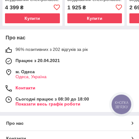
Півторамісна
Односпальне
поду
4 399
1 925
2 6
₴
₴
Купити
Купити
Про нас
96% позитивних з 202 відгуків за рік
Працює з 20.04.2021
м. Одеса
Одеса, Україна
Контакти
Сьогодні працює з 08:30 до 18:00
КНОПКА
Показати весь графік роботи
ЗВ'ЯЗКУ
Про нас
Контакти