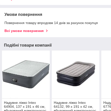
Умови повернення
Повернення товару впродовж 14 днів за рахунок покупця
Всі умови повернення
Подібні товари компанії
Надувне ліжко Intex
Надувне ліжко Intex
Наду
64904, 137 х 191 х 46 см,
64132, 99 х 191 х 42 см,
6776
вбудований електронасос.
вбудований електронасос.
вбуд