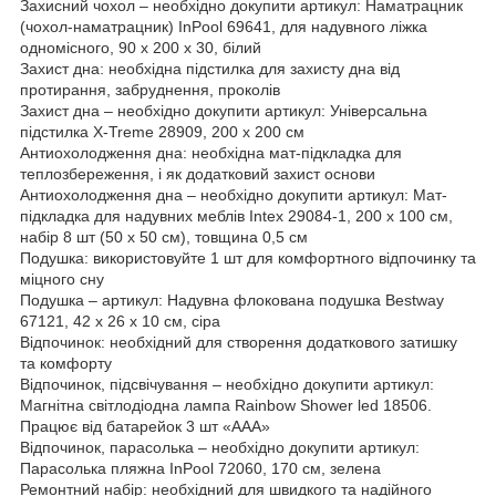
Захисний чохол – необхідно докупити артикул: Наматрацник
(чохол-наматрацник) InPool 69641, для надувного ліжка
одномісного, 90 х 200 х 30, білий
Захист дна: необхідна підстилка для захисту дна від
протирання, забруднення, проколів
Захист дна – необхідно докупити артикул: Універсальна
підстилка X-Treme 28909, 200 х 200 см
Антиохолодження дна: необхідна мат-підкладка для
теплозбереження, і як додатковий захист основи
Антиохолодження дна – необхідно докупити артикул: Мат-
підкладка для надувних меблів Intex 29084-1, 200 х 100 см,
набір 8 шт (50 x 50 см), товщина 0,5 см
Подушка: використовуйте 1 шт для комфортного відпочинку та
міцного сну
Подушка – артикул: Надувна флокована подушка Bestway
67121, 42 х 26 х 10 см, сіра
Відпочинок: необхідний для створення додаткового затишку
та комфорту
Відпочинок, підсвічування – необхідно докупити артикул:
Магнітна світлодіодна лампа Rainbow Shower led 18506.
Працює від батарейок 3 шт «ААА»
Відпочинок, парасолька – необхідно докупити артикул:
Парасолька пляжна InPool 72060, 170 см, зелена
Ремонтний набір: необхідний для швидкого та надійного