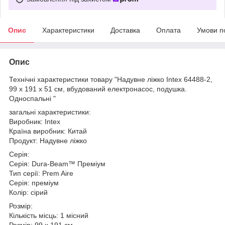
Опис
Характеристики
Доставка
Оплата
Умови п
Опис
Технічні характеристики товару "Надувне ліжко Intex 64488-2,
99 х 191 х 51 см, вбудований електронасос, подушка.
Односпальні "
загальні характеристики:
Виробник: Intex
Країна виробник: Китай
Продукт: Надувне ліжко
Серія:
Серія: Dura-Beam™ Преміум
Тип серії: Prem Aire
Серія: преміум
Колір: сірий
Розмір:
Кількість місць: 1 місний
Розмір: 99 х 191 см