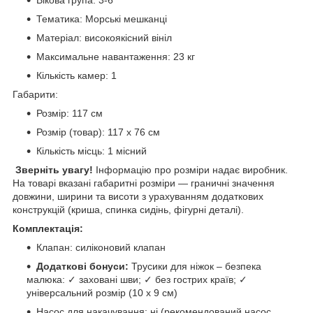
Тематика: Морські мешканці
Матеріал: високоякісний вініл
Максимальне навантаження: 23 кг
Кількість камер: 1
Габарити:
Розмір: 117 см
Розмір (товар): 117 х 76 см
Кількість місць: 1 місний
Зверніть увагу!
Інформацію про розміри надає виробник.
На товарі вказані габаритні розміри — граничні значення
довжини, ширини та висоти з урахуванням додаткових
конструкцій (криша, спинка сидінь, фігурні деталі).
Комплектація:
Клапан: силіконовий клапан
Додаткові бонуси:
Трусики для ніжок – безпека
малюка: ✓ заховані шви; ✓ без гострих країв; ✓
універсальний розмір (10 х 9 см)
Насос для накачування: ні (рекомендований насос