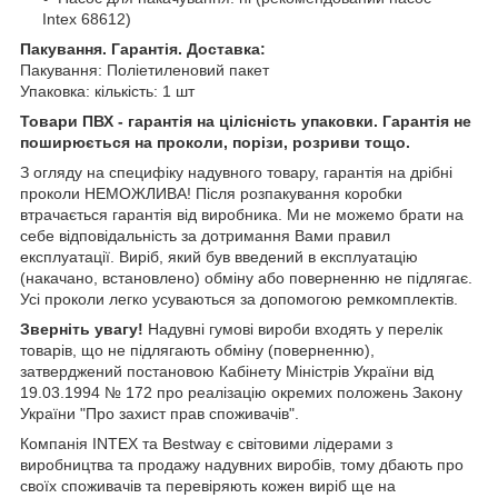
Intex 68612)
Пакування. Гарантія. Доставка:
Пакування: Поліетиленовий пакет
Упаковка: кількість: 1 шт
Товари ПВХ - гарантія на цілісність упаковки. Гарантія не
поширюється на проколи, порізи, розриви тощо.
З огляду на специфіку надувного товару, гарантія на дрібні
проколи НЕМОЖЛИВА! Після розпакування коробки
втрачається гарантія від виробника. Ми не можемо брати на
себе відповідальність за дотримання Вами правил
експлуатації. Виріб, який був введений в експлуатацію
(накачано, встановлено) обміну або поверненню не підлягає.
Усі проколи легко усуваються за допомогою ремкомплектів.
Зверніть увагу!
Надувні гумові вироби входять у перелік
товарів, що не підлягають обміну (поверненню),
затверджений постановою Кабінету Міністрів України від
19.03.1994 № 172 про реалізацію окремих положень Закону
України "Про захист прав споживачів".
Компанія INTEX та Bestway є світовими лідерами з
виробництва та продажу надувних виробів, тому дбають про
своїх споживачів та перевіряють кожен виріб ще на