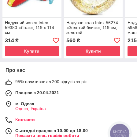
Надувний човен Intex
Надувне коло Intex 56274
Наду
59380 «Літак», 119 х 114
«Золотий блиск», 119 см,
5958
см
золотий
маши
х 57
314
560
215
₴
₴
Купити
Купити
Про нас
95% позитивних з 200 відгуків за рік
Працює з 20.04.2021
м. Одеса
Одеса, Україна
Контакти
Сьогодні працює з 10:00 до 18:00
КНОПКА
Показати весь графік роботи
ЗВ'ЯЗКУ