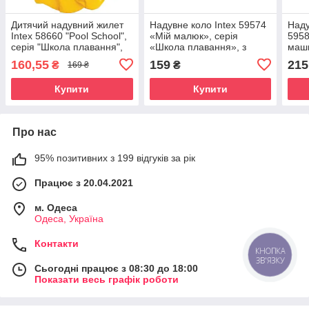
Дитячий надувний жилет
Надувне коло Intex 59574
Наду
Intex 58660 "Pool School",
«Мій малюк», серія
5958
серія "Школа плавання",
«Школа плавання», з
маши
50 х 47 см
трусиками, 67 см
х 57
160,55
159
215
₴
₴
169 ₴
Купити
Купити
Про нас
95% позитивних з 199 відгуків за рік
Працює з 20.04.2021
м. Одеса
Одеса, Україна
Контакти
КНОПКА
ЗВ'ЯЗКУ
Сьогодні працює з 08:30 до 18:00
Показати весь графік роботи