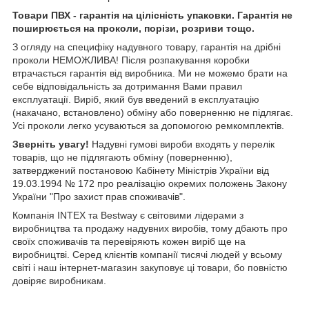
Товари ПВХ - гарантія на цілісність упаковки. Гарантія не
поширюється на проколи, порізи, розриви тощо.
З огляду на специфіку надувного товару, гарантія на дрібні
проколи НЕМОЖЛИВА! Після розпакування коробки
втрачається гарантія від виробника. Ми не можемо брати на
себе відповідальність за дотримання Вами правил
експлуатації. Виріб, який був введений в експлуатацію
(накачано, встановлено) обміну або поверненню не підлягає.
Усі проколи легко усуваються за допомогою ремкомплектів.
Зверніть увагу!
Надувні гумові вироби входять у перелік
товарів, що не підлягають обміну (поверненню),
затверджений постановою Кабінету Міністрів України від
19.03.1994 № 172 про реалізацію окремих положень Закону
України "Про захист прав споживачів".
Компанія INTEX та Bestway є світовими лідерами з
виробництва та продажу надувних виробів, тому дбають про
своїх споживачів та перевіряють кожен виріб ще на
виробництві. Серед клієнтів компанії тисячі людей у ​​всьому
світі і наш інтернет-магазин закуповує ці товари, бо повністю
довіряє виробникам.