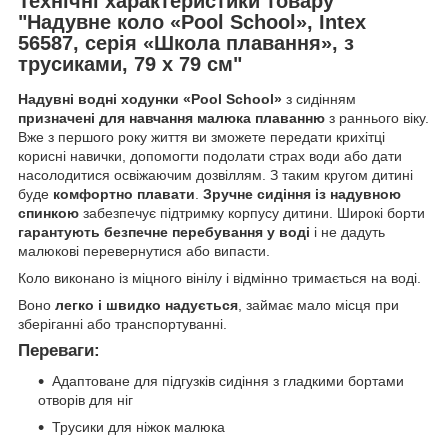
Технічні характеристики товару
"Надувне коло «Pool School», Intex
56587, серія «Школа плавання», з
трусиками, 79 х 79 см"
Надувні водні ходунки «Pool School»
з сидінням
призначені для навчання малюка плаванню
з раннього віку.
Вже з першого року життя ви зможете передати крихітці
корисні навички, допомогти подолати страх води або дати
насолодитися освіжаючим дозвіллям. З таким кругом дитині
буде
комфортно плавати
.
Зручне сидіння із надувною
спинкою
забезпечує підтримку корпусу дитини. Широкі борти
гарантують безпечне перебування у воді
і не дадуть
малюкові перевернутися або випасти.
Коло виконано із міцного вінілу і відмінно тримається на воді.
Воно
легко і швидко надується
, займає мало місця при
зберіганні або транспортуванні.
Переваги:
Адаптоване для підгузків сидіння з гладкими бортами
отворів для ніг
Трусики для ніжок малюка