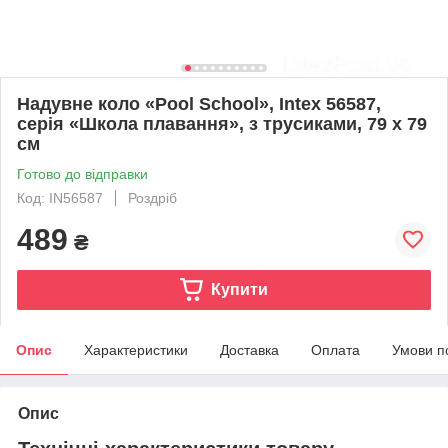
Надувне коло «Pool School», Intex 56587,
серія «Школа плавання», з трусиками, 79 х 79
см
Готово до відправки
Код: IN56587
Роздріб
489
₴
Купити
Опис
Характеристики
Доставка
Оплата
Умови п
Опис