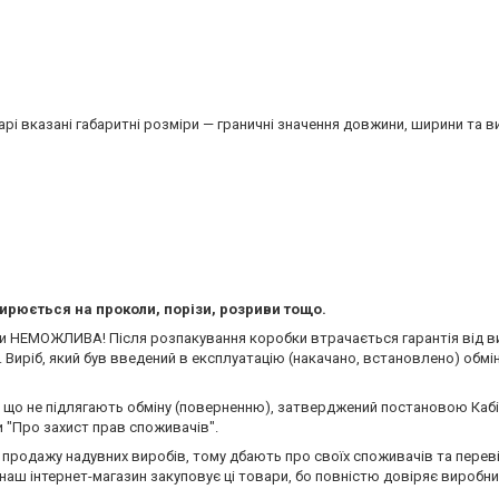
рі вказані габаритні розміри — граничні значення довжини, ширини та в
ширюється на проколи, порізи, розриви тощо.
коли НЕМОЖЛИВА! Після розпакування коробки втрачається гарантія від 
. Виріб, який був введений в експлуатацію (накачано, встановлено) обмі
, що не підлягають обміну (поверненню), затверджений постановою Кабін
и "Про захист прав споживачів".
а продажу надувних виробів, тому дбають про своїх споживачів та перев
і і наш інтернет-магазин закуповує ці товари, бо повністю довіряє виробн