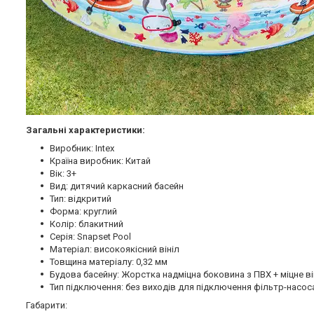
Загальні характеристики:
Виробник: Intex
Країна виробник: Китай
Вік: 3+
Вид: дитячий каркасний басейн
Тип: відкритий
Форма: круглий
Колір: блакитний
Серія: Snapset Pool
Матеріал: високоякісний вініл
Товщина матеріалу: 0,32 мм
Будова басейну: Жорстка надміцна боковина з ПВХ + міцне в
Тип підключення: без виходів для підключення фільтр-насос
Габарити: