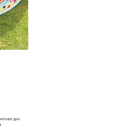
інілове дно
а