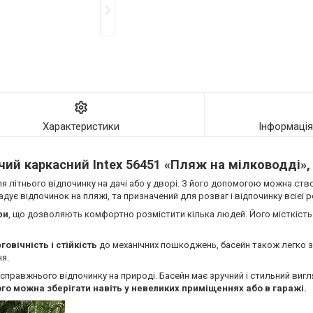
Характеристики
Інформаці
чий каркасний Intex 56451 «Пляж на мілководді», 
ля літнього відпочинку на дачі або у дворі. З його допомогою можна ст
дує відпочинок на пляжі, та призначений для розваг і відпочинку всієї р
ри
, що дозволяють комфортно розмістити кілька людей. Його місткість
овічність і стійкість
до механічних пошкоджень, басейн також легко з
я.
правжнього відпочинку на природі. Басейн має зручний і стильний вигл
ого можна зберігати навіть у невеликих приміщеннях або в гаражі.