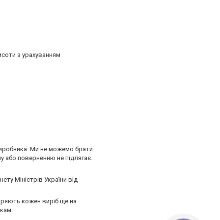
исоти з урахуванням
виробника. Ми не можемо брати
ну або поверненню не підлягає.
ету Міністрів України від
іряють кожен виріб ще на
икам.