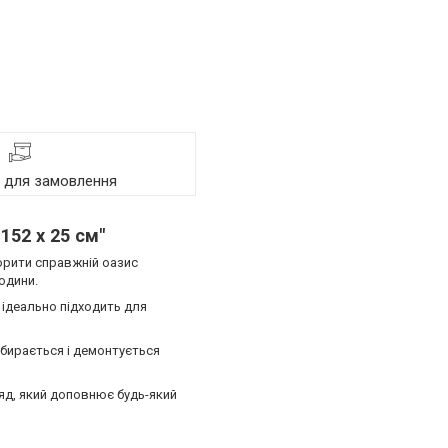
я для замовлення
152 х 25 см"
ворити справжній оазис
одини.
 ідеально підходить для
бирається і демонтується
яд, який доповнює будь-який