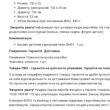
Розмір: 152 х 25
Діаметр заводський: 152 х 25 см
Діаметр: 152 см
Висота: 25 см
Об'єм басейну (при заповненні 80%): 443 л
Зверніть увагу!
Інформацію про розміри надає виробник. На това
додаткових конструкцій (криша, спинка сидінь, фігурні деталі).
Комплектація:
Басейн дитячий каркасний Intex 56451 - 1 шт.
Пакування. Гарантія. Доставка:
Пакування: Повнокольорова коробка
Упаковка: кількість 1 шт
Товари ПВХ - гарантія на цілісність упаковки. Гарантія не по
З огляду на специфіку надувного товару, гарантія на дрібні про
на себе відповідальність за дотримання Вами правил експлуатації
Усі проколи легко усуваються за допомогою ремкомплектів.
Зверніть увагу!
Надувні гумові вироби входять у перелік товарів
19.03.1994 № 172 про реалізацію окремих положень Закону Україн
Компанія INTEX та Bestway є світовими лідерами з виробництва т
виробництві. Серед клієнтів компанії тисячі людей у ​​всьому світ