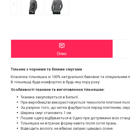
Опис
Тільник з чорними та білими смугами
Класична тільняшка зі 100% натуральної бавовни та спеціальним пл
В тільняшці буде комфортно в будь-яку пору року.
Особливості тканини та виготовлення тільняшки:
Тканина закуповується в Бельгії.
При виробництві використовується технологія плетіння полот
За рахунок того, що нитки фарбуються перед плетінням, смужк
Ширина смуг становить 1 см.
Пошив одягу відбувається в Одесі при дотриманні всіх стан
Тільняшка не втрачає форму навіть після сотні прань.
Відводить вологу, не вбирає запахи і швидко сохне.