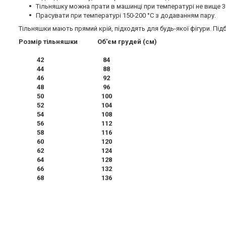
Тільняшку можна прати в машинці при температурі не вище 30
Прасувати при температурі 150-200 °C з додаванням пару.
Тільняшки мають прямий крій, підходять для будь-якої фігури. Пі
Розмір тільняшки Об'єм грудей (см)
42 84
44 88
46 92
48 96
50 100
52 104
54 108
56 112
58 116
60 120
62 124
64 128
66 132
68 136