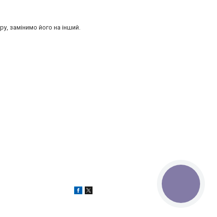
ру, замінимо його на інший.
КНОПКА
ЗВ'ЯЗКУ