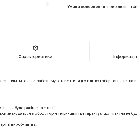
повернення тов
Характеристики
Інформаці
етінням ниток, які забезпечують вентиляцію влітку і зберігання тепла в
на, як було раніше на флоті.
и знаходяться з обох сторін тільняшки і це гарантує, що тканина не буд
дартів виробництва.