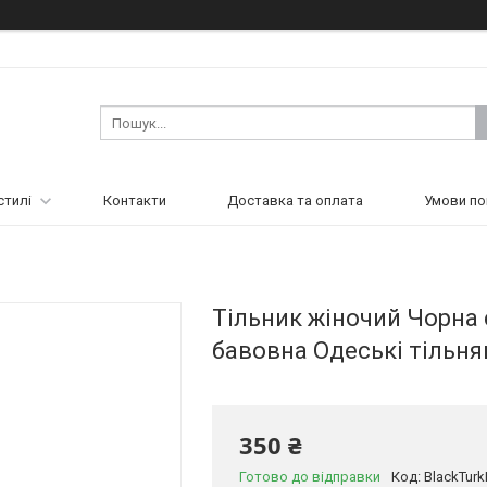
стилі
Контакти
Доставка та оплата
Умови по
Тільник жіночий Чорна 
бавовна Одеські тільн
350 ₴
Готово до відправки
Код:
BlackTur