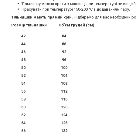
Тільняшку можна прати в машинці при температурі не вище 30
Прасувати при температурі 150-200 °C з додаванням пару.
Тільняшки мають прямий крій.
Підберемо для вас необхідний ро
Розмір тільняшки Об'єм грудей (см)
42 84
44 88
46 92
48 96
50 100
52 104
54 108
56 112
58 116
60 120
62 124
64 128
66 132