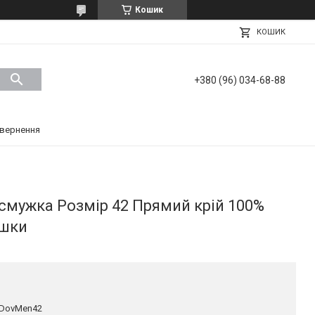
Кошик
КОШИК
+380 (96) 034-68-88
вернення
смужка Розмір 42 Прямий крій 100%
яшки
kDovMen42