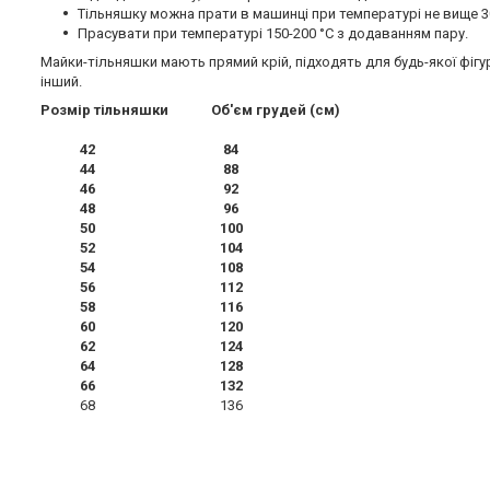
Тільняшку можна прати в машинці при температурі не вище 30
Прасувати при температурі 150-200 °C з додаванням пару.
Майки-тільняшки мають прямий крій, підходять для будь-якої фігу
інший.
Розмір тільняшки Об'єм грудей (см)
42 84
44 88
46 92
48 96
50 100
52 104
54 108
56 112
58 116
60 120
62 124
64 128
66 132
68 136