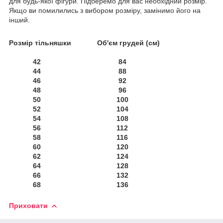
для будь-якої фігури. Підберемо для вас необхідний розмір.
Якщо ви помилились з вибором розміру, замінимо його на
інший.
Розмір тільняшки Об'єм грудей (см)
42 84
44 88
46 92
48 96
50 100
52 104
54 108
56 112
58 116
60 120
62 124
64 128
66 132
68 136
Приховати