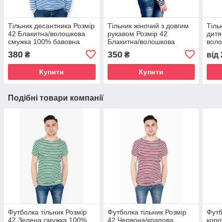
Тільник десантника Розмір
Тільник жіночий з довгим
Тіль
42 Блакитна/волошкова
рукавом Розмір 42
дитя
смужка 100% бавовна
Блакитна/волошкова
вол
Одеські тільняшки
смужка 100% бавовна
смуж
380
350
₴
₴
від
Одеські тільняшки
тіль
Купити
Купити
Подібні товари компанії
Футболка тільник Розмір
Футболка тільник Розмір
Футб
42 Зелена смужка 100%
42 Червона/крапова
коро