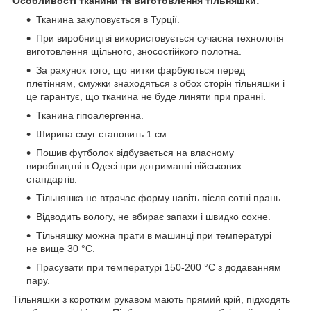
Особливості тканини та виготовлення тільняшки:
Тканина закуповується в Турції.
При виробництві використовується сучасна технологія
виготовлення щільного, зносостійкого полотна.
За рахунок того, що нитки фарбуються перед
плетінням, смужки знаходяться з обох сторін тільняшки і
це гарантує, що тканина не буде линяти при пранні.
Тканина гіпоалергенна.
Ширина смуг становить 1 см.
Пошив футболок відбувається на власному
виробництві в Одесі при дотриманні військових
стандартів.
Тільняшка не втрачає форму навіть після сотні прань.
Відводить вологу, не вбирає запахи і швидко сохне.
Тільняшку можна прати в машинці при температурі
не вище 30 °C.
Прасувати при температурі 150-200 °C з додаванням
пару.
Тільняшки з коротким рукавом мають прямий крій, підходять