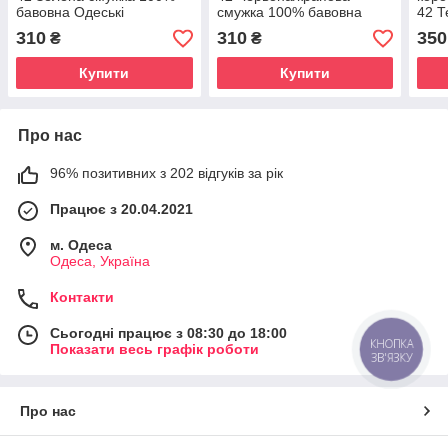
бавовна Одеські
смужка 100% бавовна
42 Т
тільняшки
Одеські тільняшки
100%
310
310
350
₴
₴
тіль
Купити
Купити
Про нас
96% позитивних з 202 відгуків за рік
Працює з 20.04.2021
м. Одеса
Одеса, Україна
Контакти
Сьогодні працює з 08:30 до 18:00
КНОПКА
Показати весь графік роботи
ЗВ'ЯЗКУ
Про нас