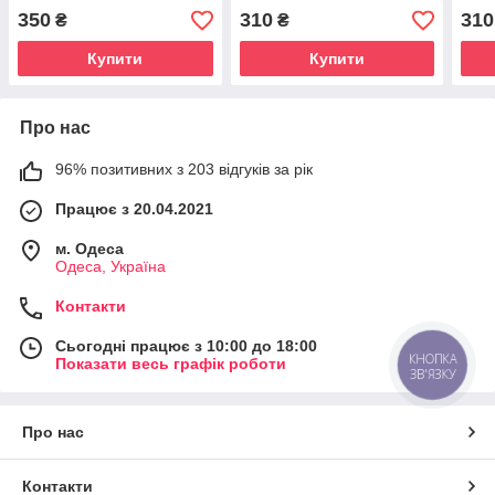
100% бавовна Одеські
тільняшки
баво
350
310
310
₴
₴
тільняшки
тіль
Купити
Купити
Про нас
96% позитивних з 203 відгуків за рік
Працює з 20.04.2021
м. Одеса
Одеса, Україна
Контакти
Сьогодні працює з 10:00 до 18:00
КНОПКА
Показати весь графік роботи
ЗВ'ЯЗКУ
Про нас
Контакти