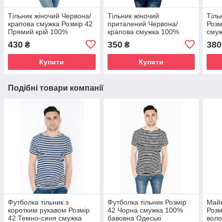
Тільник жіночий Червона/
Тільник жіночий
Тіль
крапова смужка Розмір 42
приталений Червона/
Розм
Прямий крій 100%
крапова смужка 100%
смуж
бавовна Одеські
бавовна Розмір 42 Одеські
баво
430
350
380
₴
₴
тільняшки
тільняшки
тіль
Купити
Купити
Подібні товари компанії
Футболка тільник з
Футболка тільник Розмір
Майк
коротким рукавом Розмір
42 Чорна смужка 100%
Розм
42 Темно-синя смужка
бавовна Одеські
вол