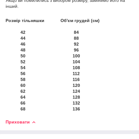
Якщо ви помилились з вибором розміру, замінимо його на
інший.
Розмір тільняшки Об'єм грудей (см)
42 84
44 88
46 92
48 96
50 100
52 104
54 108
56 112
58 116
60 120
62 124
64 128
66 132
68 136
Приховати