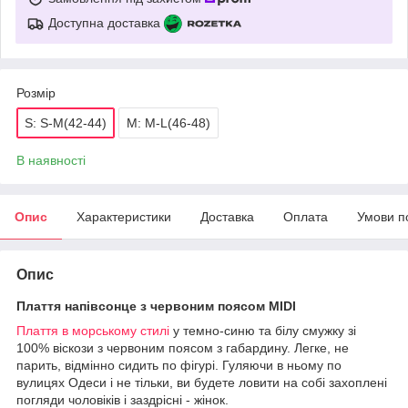
Доступна доставка
Розмір
S: S-M(42-44)
M: M-L(46-48)
В наявності
Опис
Характеристики
Доставка
Оплата
Умови п
Опис
Плаття напівсонце з червоним поясом MIDI
Плаття в морському стилі
у темно-синю та білу смужку зі
100% віскози з червоним поясом з габардину. Легке, не
парить, відмінно сидить по фігурі. Гуляючи в ньому по
вулицях Одеси і не тільки, ви будете ловити на собі захоплені
погляди чоловіків і заздрісні - жінок.