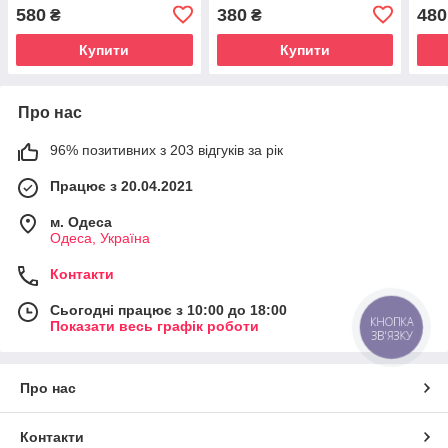
S: S-M(42-44)
синя смужка Розмір S: S-
M(42
580
380
480
₴
₴
M(42-44)
Купити
Купити
Про нас
96% позитивних з 203 відгуків за рік
Працює з 20.04.2021
м. Одеса
Одеса, Україна
Контакти
Сьогодні працює з 10:00 до 18:00
КНОПКА
Показати весь графік роботи
ЗВ'ЯЗКУ
Про нас
Контакти