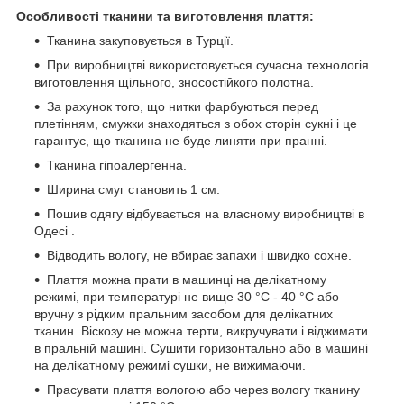
Особливості тканини та виготовлення плаття:
Тканина закуповується в Турції.
При виробництві використовується сучасна технологія
виготовлення щільного, зносостійкого полотна.
За рахунок того, що нитки фарбуються перед
плетінням, смужки знаходяться з обох сторін сукні і це
гарантує, що тканина не буде линяти при пранні.
Тканина гіпоалергенна.
Ширина смуг становить 1 см.
Пошив одягу відбувається на власному виробництві в
Одесі .
Відводить вологу, не вбирає запахи і швидко сохне.
Плаття можна прати в машинці на делікатному
режимі, при температурі не вище 30 °C - 40 °C або
вручну з рідким пральним засобом для делікатних
тканин. Віскозу не можна терти, викручувати і віджимати
в пральній машині. Сушити горизонтально або в машині
на делікатному режимі сушки, не вижимаючи.
Прасувати плаття вологою або через вологу тканину