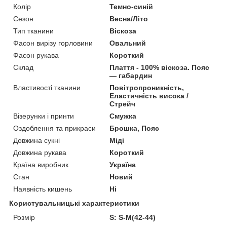
Колір
Темно-синій
Сезон
Весна/Літо
Тип тканини
Віскоза
Фасон вирізу горловини
Овальний
Фасон рукава
Короткий
Склад
Плаття - 100% віскоза. Пояс
— габардин
Властивості тканини
Повітропроникність,
Еластичність висока /
Стрейч
Візерунки і принти
Смужка
Оздоблення та прикраси
Брошка, Пояс
Довжина сукні
Міді
Довжина рукава
Короткий
Країна виробник
Україна
Стан
Новий
Наявність кишень
Ні
Користувальницькі характеристики
Розмір
S: S-M(42-44)