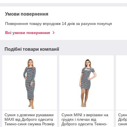
Умови повернення
Повернення товару впродовж 14 днів за рахунок покупця
Всі умови повернення
Подібні товари компанії
Сукня з довгими рукавами
Сукня МINI з вирізами на
Сукн
МАХІ від Доброго одесита
грудях і плечах від
Добр
Темно-синя смужка Розмір
Доброго одесита Темно-
синя