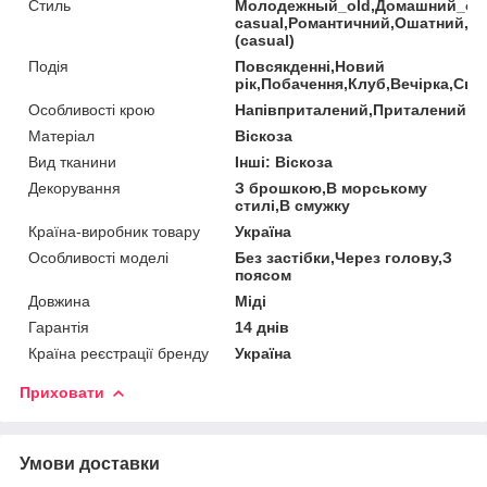
Стиль
Молодежный_old,Домашний_old
casual,Романтичний,Ошатний,П
(casual)
Подія
Повсякденні,Новий
рік,Побачення,Клуб,Вечірка,Свя
Особливості крою
Напівприталений,Приталений
Матеріал
Віскоза
Вид тканини
Інші: Віскоза
Декорування
З брошкою,В морському
стилі,В смужку
Країна-виробник товару
Україна
Особливості моделі
Без застібки,Через голову,З
поясом
Довжина
Міді
Гарантія
14 днів
Країна реєстрації бренду
Україна
Приховати
Умови доставки