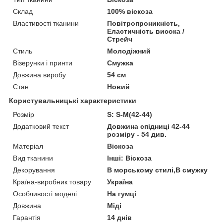
Склад
100% віскоза
Властивості тканини
Повітропроникність,
Еластичність висока /
Стрейч
Стиль
Молодіжний
Візерунки і принти
Смужка
Довжина виробу
54 см
Стан
Новий
Користувальницькі характеристики
Розмір
S: S-M(42-44)
Додатковий текст
Довжина спідниці 42-44
розміру - 54 див.
Матеріал
Віскоза
Вид тканини
Інші: Віскоза
Декорування
В морському стилі,В смужку
Країна-виробник товару
Україна
Особливості моделі
На гумці
Довжина
Міді
Гарантія
14 днів