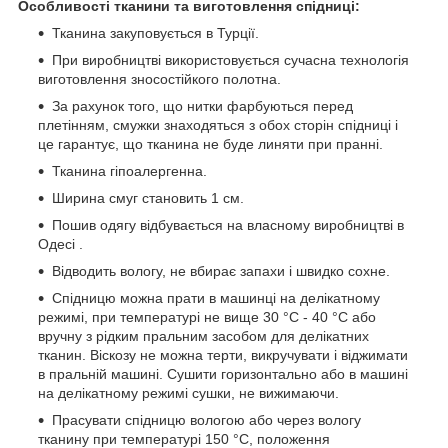
Особливості тканини та виготовлення спідниці:
Тканина закуповується в Турції.
При виробництві використовується сучасна технологія
виготовлення зносостійкого полотна.
За рахунок того, що нитки фарбуються перед
плетінням, смужки знаходяться з обох сторін спідниці і
це гарантує, що тканина не буде линяти при пранні.
Тканина гіпоалергенна.
Ширина смуг становить 1 см.
Пошив одягу відбувається на власному виробництві в
Одесі .
Відводить вологу, не вбирає запахи і швидко сохне.
Спідницю можна прати в машинці на делікатному
режимі, при температурі не вище 30 °C - 40 °C або
вручну з рідким пральним засобом для делікатних
тканин. Віскозу не можна терти, викручувати і віджимати
в пральній машині. Сушити горизонтально або в машині
на делікатному режимі сушки, не вижимаючи.
Прасувати спідницю вологою або через вологу
тканину при температурі 150 °C, положення