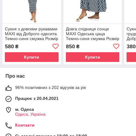
Сукня з довгими рукавами
Довга спідниця сонце
Сукн
МАХІ від Доброго одесита
МАХІ Одеська цаца
груд
Темно-синя смужка Розмір
Темно-синя смужка Розмір
Добр
S: S-M(42-44)
S: S-M(42-44)
синя
580
850
380
₴
₴
M(42
Купити
Купити
Про нас
96% позитивних з 202 відгуків за рік
Працює з 20.04.2021
м. Одеса
Одеса, Україна
Контакти
Сьогодні працює з 10:00 до 18:00