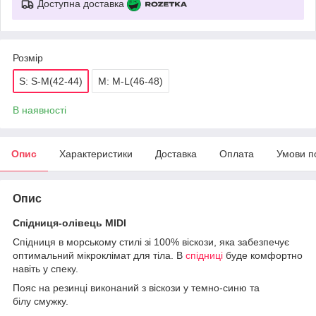
Доступна доставка
Розмір
S: S-M(42-44)
M: M-L(46-48)
В наявності
Опис
Характеристики
Доставка
Оплата
Умови п
Опис
Спідниця-олівець МIDI
Спідниця в морському стилі зі 100% віскози, яка забезпечує
оптимальний мікроклімат для тіла. В
спідниці
буде комфортно
навіть у спеку.
Пояс на резинці виконаний з віскози у темно-синю та
білу смужку.