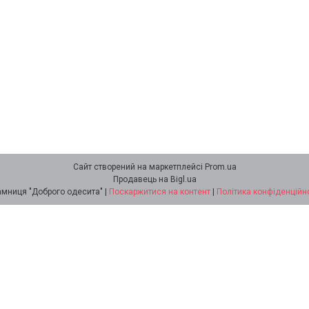
Сайт створений на маркетплейсі
Prom.ua
Продавець на Bigl.ua
Крамниця "Доброго одесита" |
Поскаржитися на контент
|
Політика конфіденційн