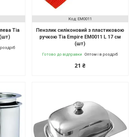
EM0011
лева Тіа
Пензлик силіконовий з пластиковою
(шт)
ручкою Тіа Empire EM0011 L 17 см
(шт)
 роздріб
Готово до відправки
Оптом і в роздріб
21 ₴