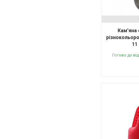
Кам'яна 
різнокольоро
11
Готово до ві