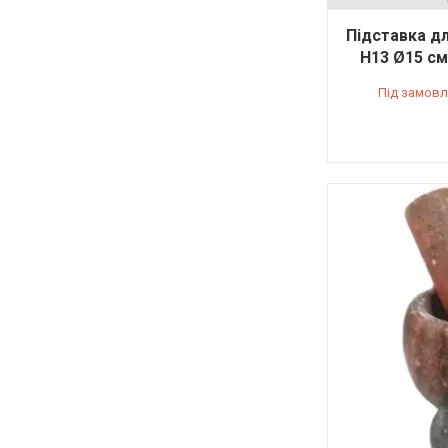
Підставка д
Н13 Ø15 см
Під замовл