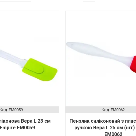
EM0059
EM0062
іконова Вера L 23 см
Пензлик силіконовий з пла
 Empire EM0059
ручкою Вера L 25 см (шт)
EM0062