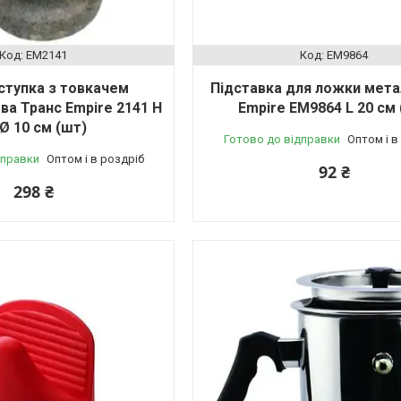
EM2141
EM9864
ступка з товкачем
Підставка для ложки мета
ва Транс Empire 2141 Н
Empire EM9864 L 20 см 
 Ø 10 см (шт)
Готово до відправки
Оптом і в
дправки
Оптом і в роздріб
92 ₴
298 ₴