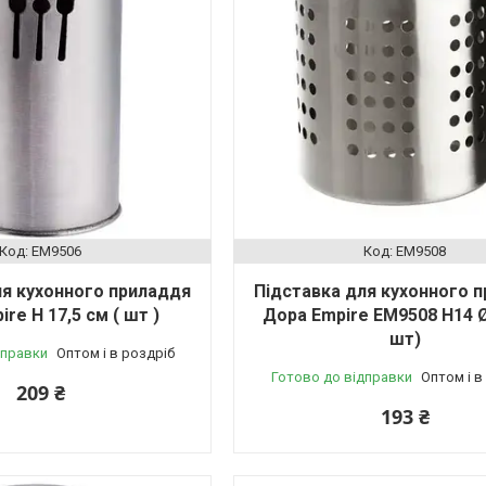
EM9506
EM9508
ля кухонного приладдя
Підставка для кухонного 
re Н 17,5 см ( шт )
Дора Empire EM9508 Н14 Ø
шт)
дправки
Оптом і в роздріб
Готово до відправки
Оптом і в
209 ₴
193 ₴