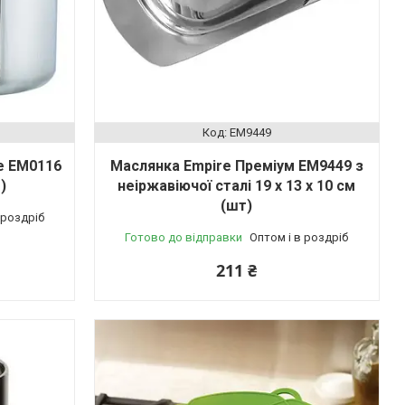
EM9449
e EM0116
Маслянка Empire Преміум EM9449 з
)
неіржавіючої сталі 19 х 13 х 10 см
(шт)
 роздріб
Готово до відправки
Оптом і в роздріб
211 ₴