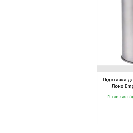
Підставка д
Лоно Empi
Готово до ві