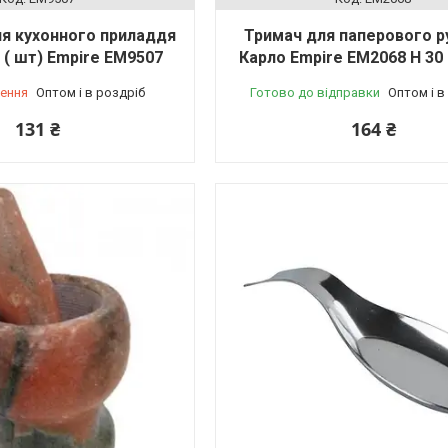
ля кухонного приладдя
Тримач для паперового 
 ( шт) Empire EM9507
Карло Empire EM2068 Н 30
ення
Оптом і в роздріб
Готово до відправки
Оптом і в
131 ₴
164 ₴