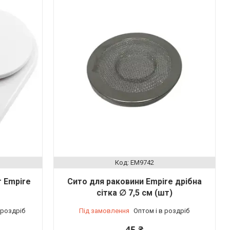
EM9742
г Empire
Сито для раковини Empire дрібна
сітка ∅ 7,5 см (шт)
 роздріб
Під замовлення
Оптом і в роздріб
45 ₴