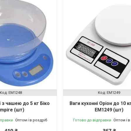
EM1248
EM1249
і з чашею до 5 кг Біко
Ваги кухонні Оріон до 10 к
mpire (шт)
EM1249 (шт)
дправки
Оптом і в роздріб
Готово до відправки
Оптом і в
410 ₴
367 ₴