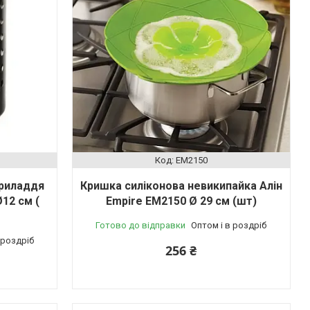
EM2150
приладдя
Кришка силіконова невикипайка Алін
12 см (
Empire EM2150 Ø 29 см (шт)
Готово до відправки
Оптом і в роздріб
 роздріб
256 ₴