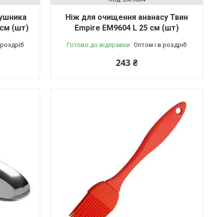
рушника
Ніж для очищення ананасу Твин
 см (шт)
Empire EM9604 L 25 cм (шт)
 роздріб
Готово до відправки
Оптом і в роздріб
243 ₴