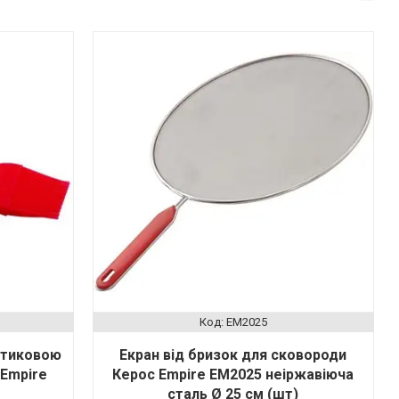
EM2025
стиковою
Екран від бризок для сковороди
 Empire
Керос Empire EM2025 неіржавіюча
сталь Ø 25 см (шт)