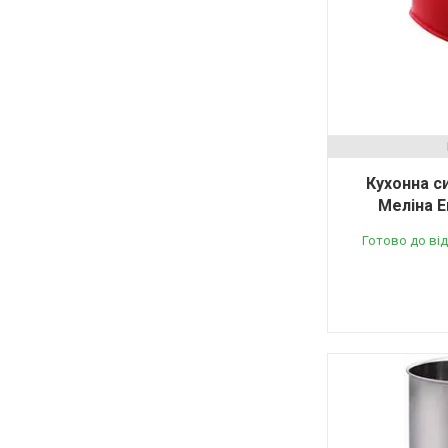
Кухонна с
Меліна E
Готово до ві