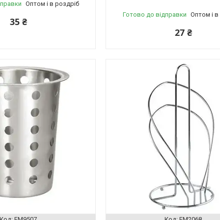
дправки
Оптом і в роздріб
Готово до відправки
Оптом і в
35 ₴
27 ₴
EM9507
EM2068