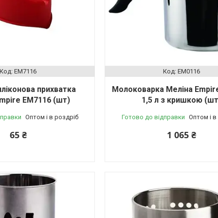
EM7116
EM0116
иліконова прихватка
Молоковарка Меліна Empir
mpire EM7116 (шт)
1,5 л з кришкою (шт
дправки
Оптом і в роздріб
Готово до відправки
Оптом і в
65 ₴
1 065 ₴